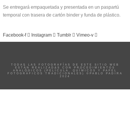
Se entregará empaquetada y presentada en un paspartú
temporal con trasera de cartón binder y funda de plástico.
Facebook-f
Instagram
Tumblr
Vimeo-v
TODAS LAS FOTOGRAFÍAS DE ESTE SITIO WEB
ESTÁN REALIZADAS CON PROCEDIMIENTOS
ANALÓGICOS (PELÍCULA, QUÍMICOS Y PAPEL
FOTOGRÁFICOS TRADICIONALES) ©PABLO PADIRA
2024