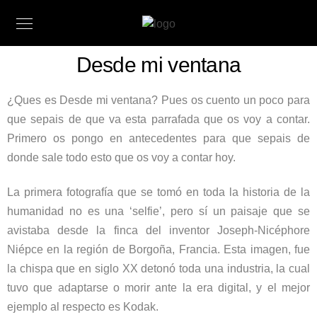
Desde mi ventana
¿Ques es
Desde mi ventana
? Pues os cuento un poco para
que sepais de que va esta parrafada que os voy a contar.
Primero os pongo en antecedentes para que sepais de
donde sale todo esto que os voy a contar hoy.
La primera fotografía que se tomó en toda la historia de la
humanidad no es una ‘selfie’, pero sí un paisaje que se
avistaba desde la finca del inventor
Joseph-Nicéphore
Niépce
en la región de Borgoña, Francia. Esta imagen, fue
la chispa que en siglo XX detonó toda una industria, la cual
tuvo que adaptarse o morir ante la era digital, y el mejor
ejemplo al respecto es Kodak.