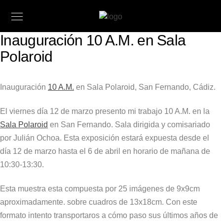
Inauguración 10 A.M. en Sala
Polaroid
Inauguración
10 A.M.
en Sala Polaroid, San Fernando, Cádiz.
El viernes día 12 de marzo presento mi trabajo 10 A.M. en la
Sala Polaroid
en San Fernando. Sala dirigida y comisariado
por Julián Ochoa. Esta exposición estará expuesta desde el
día 12 de marzo hasta el 6 de abril en horario de mañana de
10:30-13:30.
Esta muestra esta compuesta por 25 imágenes de 9x9cm
aproximadamente. sobre cuadros de 13x18cm. Con este
formato intento transportaros a cómo paso sus últimos años de