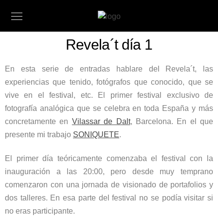
Revela´t día 1
En esta serie de entradas hablare del Revela´t, las
experiencias que tenido, fotógrafos que conocido, que se
vive en el festival, etc. El primer festival exclusivo de
fotografía analógica que se celebra en toda España y más
concretamente en
Vilassar de Dalt
, Barcelona. En el que
presente mi trabajo
SONIQUETE
.
El primer día teóricamente comenzaba el festival con la
inauguración a las 20:00, pero desde muy temprano
comenzaron con una jornada de visionado de portafolios y
dos talleres. En esa parte del festival no se podía visitar si
no eras participante.