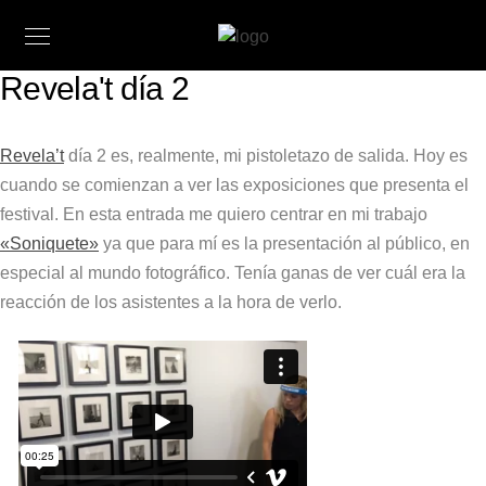
Revela't día 2
Revela’t
día 2 es, realmente, mi pistoletazo de salida. Hoy es
cuando se comienzan a ver las exposiciones que presenta el
festival. En esta entrada me quiero centrar en mi trabajo
«Soniquete»
ya que para mí es la presentación al público, en
especial al mundo fotográfico. Tenía ganas de ver cuál era la
reacción de los asistentes a la hora de verlo.